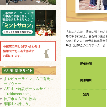
「心のさんぽ」著者の菅井啓之
冬の寒さに耐え、春を待つ生き
※菅井啓之先生は元京都光華女
午後には弊会の工作チーム「き
各授業に関わる問い合わせは、
情報元である各主催者に
お願いします。
開催時間
まやビューライン、六甲有馬ロ
開催場所
ープウェー
六甲山上施設ポータルサイト
「rokkosan.com」
定員
神戸市立六甲山牧場
摩耶山へ行こう。