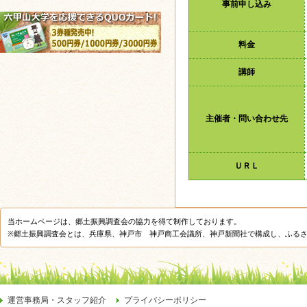
事前申し込み
料金
講師
主催者・問い合わせ先
ＵＲＬ
当ホームページは、郷土振興調査会の協力を得て制作しております。
※郷土振興調査会とは、兵庫県、神戸市 神戸商工会議所、神戸新聞社で構成し、ふる
運営事務局・スタッフ紹介
プライバシーポリシー