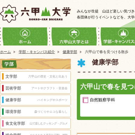
みんなが生徒 山ほど楽しい気づき
各団体が行うイベントなどを、大学
ホーム
学部・キャンパス紹介
健康学部
六甲山で春を見つける散歩
健康学部
文学部
六甲山の歴史・文化と出あう
六甲山で春を見つ
芸術学部
アートやクラフト・音楽会
自然観察学科
健康学部
ハイキングやスポーツ
環境学部
森づくりやエコな暮らし
食文化学部
山で楽しむクッキング・グルメ