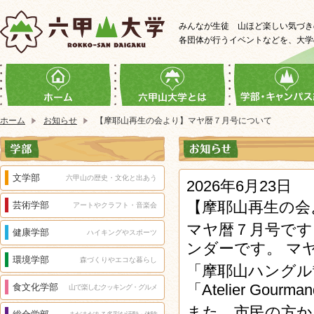
みんなが生徒 山ほど楽しい気づき
各団体が行うイベントなどを、大学
ホーム
お知らせ
【摩耶山再生の会より】マヤ暦７月号について
文学部
六甲山の歴史・文化と出あう
2026年6月23日
【摩耶山再生の会
芸術学部
アートやクラフト・音楽会
マヤ暦７月号です
健康学部
ハイキングやスポーツ
ンダーです。 マ
環境学部
森づくりやエコな暮らし
「摩耶山ハングル
「Atelier Go
食文化学部
山で楽しむクッキング・グルメ
また、市民の方か