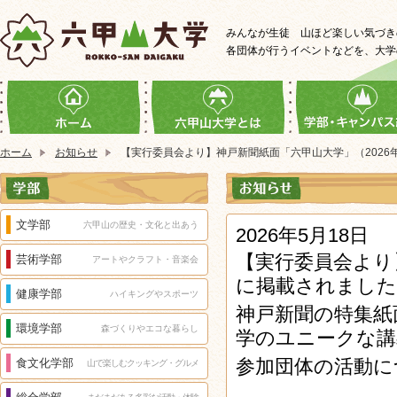
みんなが生徒 山ほど楽しい気づき
各団体が行うイベントなどを、大学
ホーム
お知らせ
【実行委員会より】神戸新聞紙面「六甲山大学」（2026年
文学部
六甲山の歴史・文化と出あう
2026年5月18日
【実行委員会より】
芸術学部
アートやクラフト・音楽会
に掲載されました
健康学部
ハイキングやスポーツ
神戸新聞の特集紙
環境学部
森づくりやエコな暮らし
学のユニークな講
参加団体の活動に
食文化学部
山で楽しむクッキング・グルメ