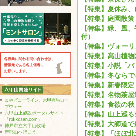
【特集】夏休み、山
【特集】庭園散策 
【特集】緑、風、香
付）
【特集】ヴォーリズ
【特集】高山植物園
各授業に関わる問い合わせは、
【特集】小説「バリ
情報元である各主催者に
お願いします。
【特集】冬ならでは
【特集】新春限定・
【特集】名物茶屋巡
まやビューライン、六甲有馬ロー
【特集】食欲の秋 
プウェー
六甲山上施設ポータルサイト
【特集】山上巡る芸
「rokkosan.com」
【特集】大師道で緑
神戸市立六甲山牧場
摩耶山へ行こう。
【特集】「ほぼ北海