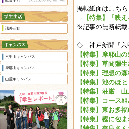
総合学部
まだまだある多彩な活動・体験
掲載紙面はこちら
→
【特集】「映え
※記事の無断転載
課外活動
◇ 神戸新聞『六
【特集】摩耶山の森
六甲山キャンパス
【特集】草間彌生さ
摩耶山キャンパス
【特集】理想の森林
山麓キャンパス
【特集】池のほと
【特集】荘厳 山上
【特集】コース組み
【特集】東お多福山
【特集】霧に包まれ
【特集】奈良さんオ